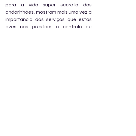
para a vida super secreta dos 
andorinhões, mostram mais uma vez a 
importância dos serviços que estas 
aves nos prestam: o controlo de 
pragas agrícolas e florestais!
Podem ver o artigo 
aqui
!