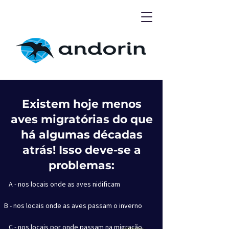
Existem hoje menos
aves migratórias do que
há algumas décadas
atrás! Isso deve-se a
problemas:
A - nos locais onde as aves nidificam
B - nos locais onde as aves passam o inverno
C - nos locais por onde passam na migração