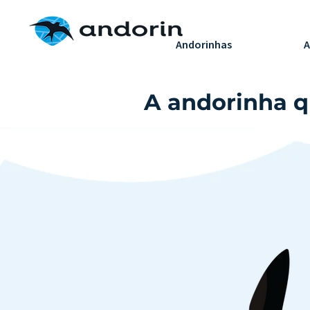
H
Andorinhas
A
A andorinha q