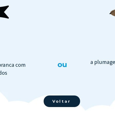
a plumage
ou
branca com
dos
Voltar