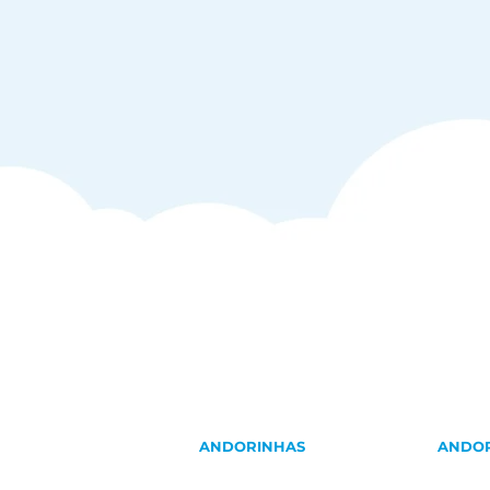
ANDORINHAS
ANDO
Identificar andorinhas
Identifi
Andorinha-das-chaminés
Andorinh