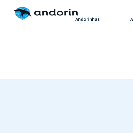
H
Andorinhas
A