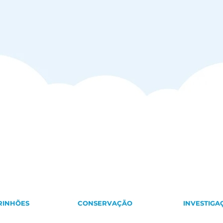
RINHÕES
CONSERVAÇÃO
INVESTIGA
car andorinhões
Aves no chão
Andorinhão-pá
ão-real
Ninhos artificiais
Andorinha-das-