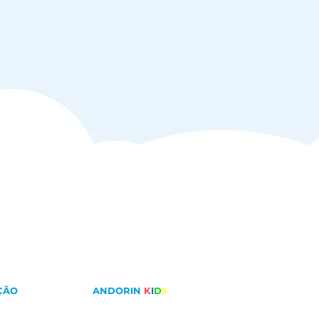
ÇÃO
ANDORIN
K
I
D
S
lido
Tudo sobre andorinhas
barreiras
Tudo sobre andorinhões